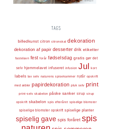
TAGS
dekoration
billedkunst
citron
citronskal
dekoration af papir
desserter
drik
etiketter
fest
fødselsdag
gratis
gør det
fastelavn
forår
Jul
infuseret
selv
hjemmelavet
infusion
kort
labels
nytår
lav selv
naturens spisekammer
opskrift
print
papirdekoration
med æbler
pluk selv
påske
sanker
sirup
print-selv skabelon
sirup
skabelon
opskrift
spis efteråret
spiselige blomster
spiselige blomster opskrift
spiselige planter
spis
spiselig gave
spis foråret
naturen
spis sommeren