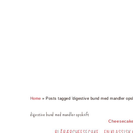
Home
»
Posts tagged 'digestive bund med mandler opskr
digestive bund med mandler opskrift
Cheesecak
BLÅBÆRCHEESECAKE – EN KLASSISK