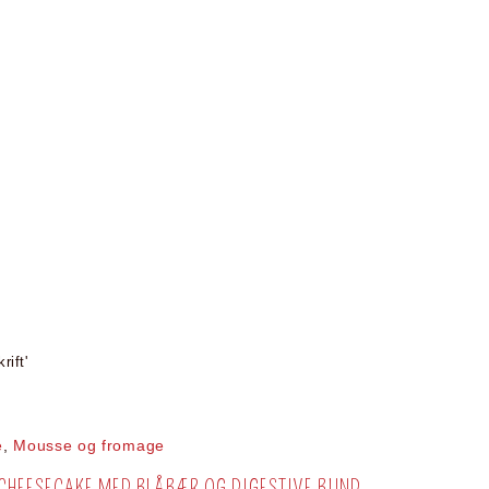
ift'
e
,
Mousse og fromage
 CHEESECAKE MED BLÅBÆR OG DIGESTIVE BUND