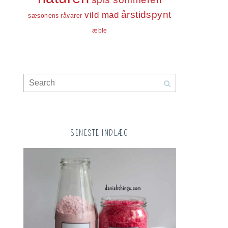
årstidspynt
vild mad
sæsonens råvarer
æble
SENESTE INDLÆG