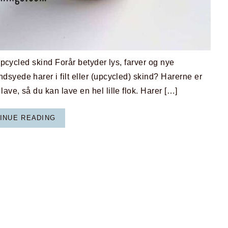
upcycled skind Forår betyder lys, farver og nye
syede harer i filt eller (upcycled) skind? Harerne er
ve, så du kan lave en hel lille flok. Harer […]
INUE READING