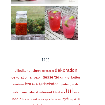
TAGS
dekoration
billedkunst
citron
citronskal
dekoration af papir
desserter
drik
etiketter
fest
fødselsdag
gratis
gør det
fastelavn
forår
Jul
infuseret
selv
hjemmelavet
infusion
kort
labels
nytår
lav selv
naturens spisekammer
opskrift