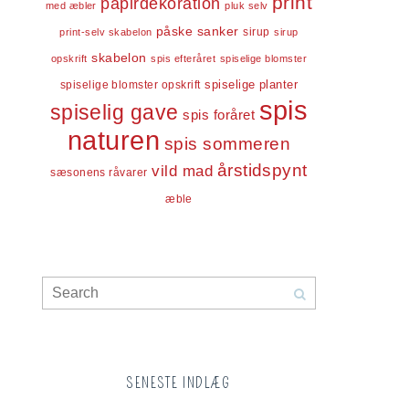
print
papirdekoration
med æbler
pluk selv
påske
sanker
sirup
print-selv skabelon
sirup
skabelon
opskrift
spis efteråret
spiselige blomster
spiselige blomster opskrift
spiselige planter
spis
spiselig gave
spis foråret
naturen
spis sommeren
årstidspynt
vild mad
sæsonens råvarer
æble
SENESTE INDLÆG