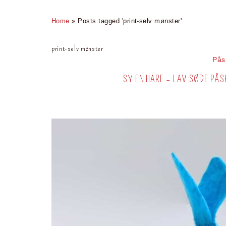
Home
»
Posts tagged 'print-selv mønster'
print-selv mønster
Pås
SY EN HARE – LAV SØDE PÅS