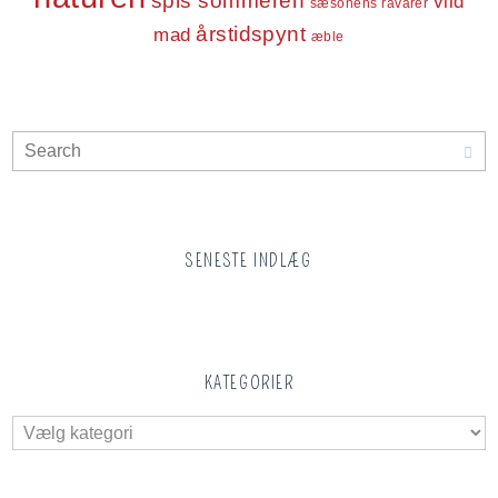
spis sommeren
vild
sæsonens råvarer
årstidspynt
mad
æble
SENESTE INDLÆG
KATEGORIER