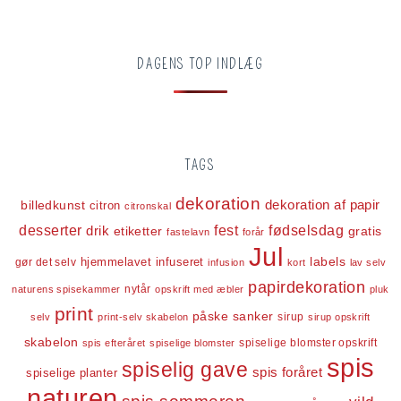
DAGENS TOP INDLÆG
TAGS
dekoration
dekoration af papir
billedkunst
citron
citronskal
desserter
fest
fødselsdag
drik
etiketter
gratis
fastelavn
forår
Jul
labels
infuseret
gør det selv
hjemmelavet
infusion
kort
lav selv
papirdekoration
nytår
naturens spisekammer
opskrift med æbler
pluk
print
påske
sanker
sirup
selv
print-selv skabelon
sirup opskrift
skabelon
spiselige blomster opskrift
spis efteråret
spiselige blomster
spis
spiselig gave
spis foråret
spiselige planter
naturen