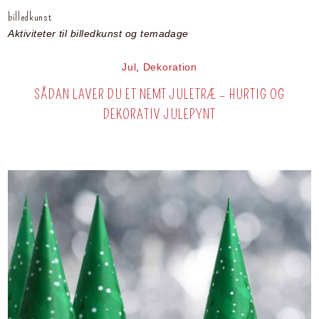
billedkunst
Aktiviteter til billedkunst og temadage
Jul
,
Dekoration
SÅDAN LAVER DU ET NEMT JULETRÆ – HURTIG OG
DEKORATIV JULEPYNT