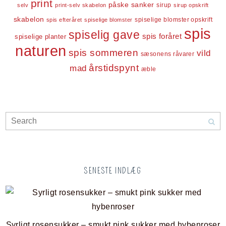
print
påske
sanker
sirup
selv
print-selv skabelon
sirup opskrift
skabelon
spiselige blomster opskrift
spis efteråret
spiselige blomster
spis
spiselig gave
spis foråret
spiselige planter
naturen
spis sommeren
vild
sæsonens råvarer
årstidspynt
mad
æble
SENESTE INDLÆG
Syrligt rosensukker – smukt pink sukker med hybenroser