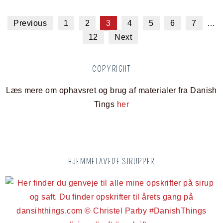
Previous
1
2
3
4
5
6
7
…
12
Next
COPYRIGHT
Læs mere om ophavsret og brug af materialer fra Danish
Tings
her
HJEMMELAVEDE SIRUPPER