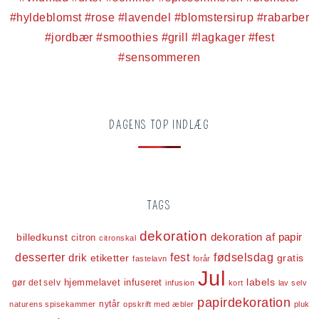
DAGENS TOP INDLÆG
TAGS
dekoration
dekoration af papir
billedkunst
citron
citronskal
desserter
fest
fødselsdag
drik
etiketter
gratis
fastelavn
forår
Jul
labels
infuseret
gør det selv
hjemmelavet
infusion
kort
lav selv
papirdekoration
nytår
naturens spisekammer
opskrift med æbler
pluk