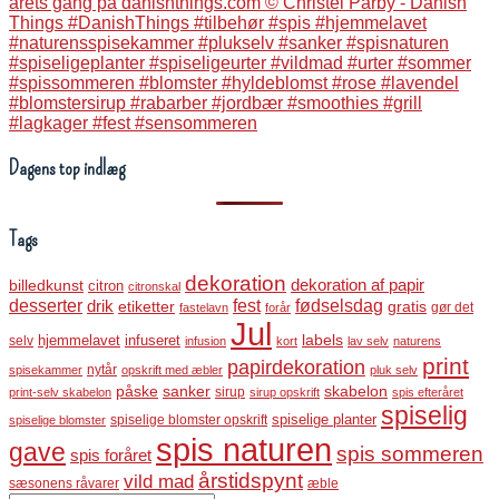
Dagens top indlæg
Tags
dekoration
dekoration af papir
billedkunst
citron
citronskal
desserter
fest
fødselsdag
drik
etiketter
gratis
gør det
fastelavn
forår
Jul
labels
infuseret
selv
hjemmelavet
infusion
kort
lav selv
naturens
print
papirdekoration
nytår
spisekammer
opskrift med æbler
pluk selv
påske
sanker
skabelon
sirup
print-selv skabelon
sirup opskrift
spis efteråret
spiselig
spiselige blomster opskrift
spiselige planter
spiselige blomster
spis naturen
gave
spis sommeren
spis foråret
årstidspynt
vild mad
sæsonens råvarer
æble