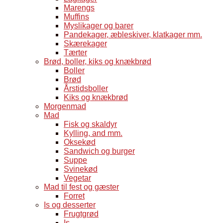
Marengs
Muffins
Myslikager og barer
Pandekager, æbleskiver, klatkager mm.
Skærekager
Tærter
Brød, boller, kiks og knækbrød
Boller
Brød
Årstidsboller
Kiks og knækbrød
Morgenmad
Mad
Fisk og skaldyr
Kylling, and mm.
Oksekød
Sandwich og burger
Suppe
Svinekød
Vegetar
Mad til fest og gæster
Forret
Is og desserter
Frugtgrød
Is