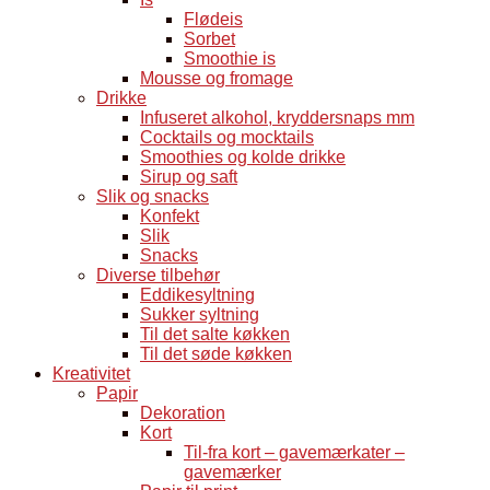
Flødeis
Sorbet
Smoothie is
Mousse og fromage
Drikke
Infuseret alkohol, kryddersnaps mm
Cocktails og mocktails
Smoothies og kolde drikke
Sirup og saft
Slik og snacks
Konfekt
Slik
Snacks
Diverse tilbehør
Eddikesyltning
Sukker syltning
Til det salte køkken
Til det søde køkken
Kreativitet
Papir
Dekoration
Kort
Til-fra kort – gavemærkater –
gavemærker