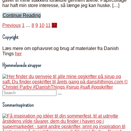
gaver til mine stakkels forældre gennem årene. Papircollage
har haft min store interesse, så længe jeg kan huske. […]
Continue Reading
Indlægsinddeling
Previous
1
…
8
9
10
11
12
Copyright
Læs mere om ophavsret og brug af materialer fra Danish
Tings
her
Hjemmelavede sirupper
Search:
Sommerinspiration