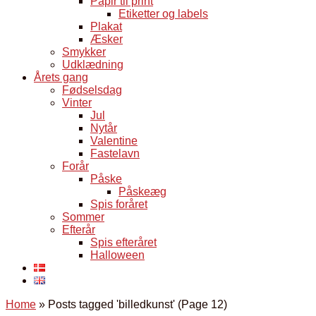
Papir til print
Etiketter og labels
Plakat
Æsker
Smykker
Udklædning
Årets gang
Fødselsdag
Vinter
Jul
Nytår
Valentine
Fastelavn
Forår
Påske
Påskeæg
Spis foråret
Sommer
Efterår
Spis efteråret
Halloween
Home
»
Posts tagged 'billedkunst'
(Page 12)