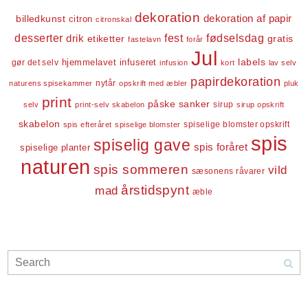
dekoration
dekoration af papir
billedkunst
citron
citronskal
desserter
fest
fødselsdag
drik
etiketter
gratis
fastelavn
forår
Jul
labels
infuseret
gør det selv
hjemmelavet
infusion
kort
lav selv
papirdekoration
nytår
naturens spisekammer
opskrift med æbler
pluk
print
påske
sanker
sirup
selv
print-selv skabelon
sirup opskrift
skabelon
spiselige blomster opskrift
spis efteråret
spiselige blomster
spis
spiselig gave
spis foråret
spiselige planter
naturen
spis sommeren
vild
sæsonens råvarer
årstidspynt
mad
æble