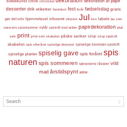
dekoration
dekoration af papir
billedkunst
citron
citronskal
desserter
fest
fødselsdag
drik
etiketter
gratis
fastelavn
forår
Jul
labels
infuseret
gør det selv
hjemmelavet
infusion
kort
lav selv
papirdekoration
nytår
naturens spisekammer
opskrift med æbler
pluk
print
påske
sanker
sirup
selv
print-selv skabelon
sirup opskrift
skabelon
spiselige blomster opskrift
spis efteråret
spiselige blomster
spis
spiselig gave
spis foråret
spiselige planter
naturen
spis sommeren
vild
sæsonens råvarer
årstidspynt
mad
æble