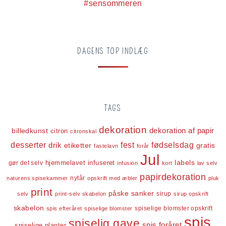
DAGENS TOP INDLÆG
TAGS
dekoration
dekoration af papir
billedkunst
citron
citronskal
desserter
fest
fødselsdag
drik
etiketter
gratis
fastelavn
forår
Jul
labels
infuseret
gør det selv
hjemmelavet
infusion
kort
lav selv
papirdekoration
nytår
naturens spisekammer
opskrift med æbler
pluk
print
påske
sanker
sirup
selv
print-selv skabelon
sirup opskrift
skabelon
spiselige blomster opskrift
spis efteråret
spiselige blomster
spis
spiselig gave
spis foråret
spiselige planter