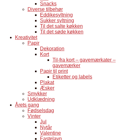
Snacks
Diverse tilbehør
Eddikesyltning
Sukker syltning
Til det salte køkken
Til det søde køkken
Kreativitet
Papir
Dekoration
Kort
Til-fra kort – gavemærkater –
gavemærker
Papir til print
Etiketter og labels
Plakat
Æsker
Smykker
Udklædning
Årets gang
Fødselsdag
Vinter
Jul
Nytår
Valentine
Fastelavn