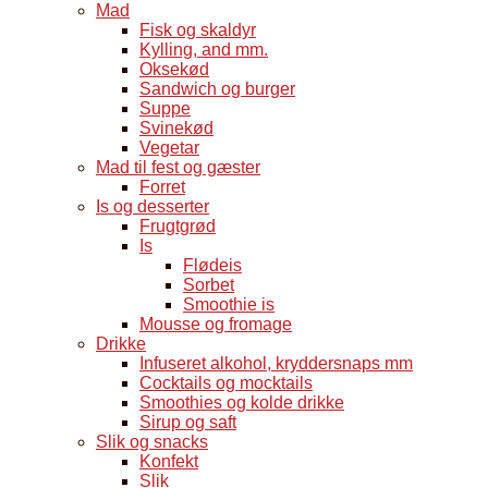
Mad
Fisk og skaldyr
Kylling, and mm.
Oksekød
Sandwich og burger
Suppe
Svinekød
Vegetar
Mad til fest og gæster
Forret
Is og desserter
Frugtgrød
Is
Flødeis
Sorbet
Smoothie is
Mousse og fromage
Drikke
Infuseret alkohol, kryddersnaps mm
Cocktails og mocktails
Smoothies og kolde drikke
Sirup og saft
Slik og snacks
Konfekt
Slik