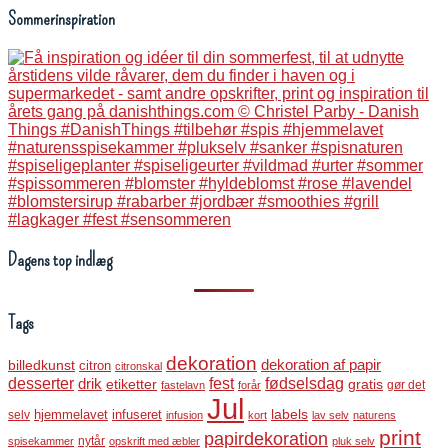
Sommerinspiration
Dagens top indlæg
Tags
dekoration
dekoration af papir
billedkunst
citron
citronskal
desserter
fest
fødselsdag
drik
etiketter
gratis
gør det
fastelavn
forår
Jul
labels
infuseret
selv
hjemmelavet
infusion
kort
lav selv
naturens
print
papirdekoration
nytår
spisekammer
opskrift med æbler
pluk selv