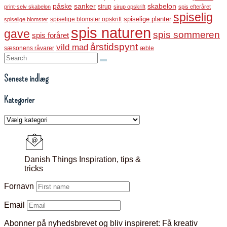
påske
sanker
skabelon
sirup
print-selv skabelon
sirup opskrift
spis efteråret
spiselig
spiselige blomster opskrift
spiselige planter
spiselige blomster
spis naturen
gave
spis sommeren
spis foråret
årstidspynt
vild mad
sæsonens råvarer
æble
Search:
Seneste indlæg
Kategorier
Kategorier
Danish Things Inspiration, tips &
tricks
Fornavn
Email
Abonner på nyhedsbrevet og bliv inspireret:
Få kreativ