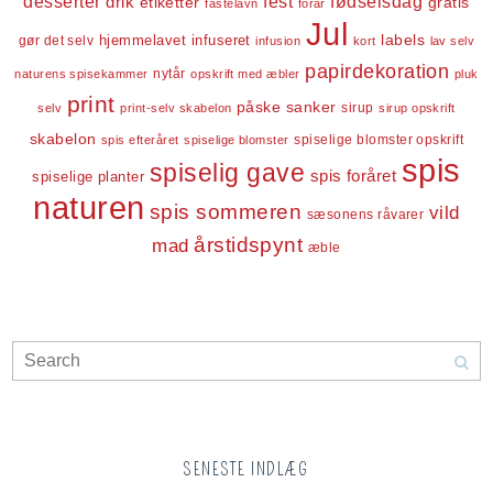
desserter
fest
fødselsdag
drik
etiketter
gratis
fastelavn
forår
Jul
labels
infuseret
gør det selv
hjemmelavet
infusion
kort
lav selv
papirdekoration
nytår
naturens spisekammer
opskrift med æbler
pluk
print
påske
sanker
sirup
selv
print-selv skabelon
sirup opskrift
skabelon
spiselige blomster opskrift
spis efteråret
spiselige blomster
spis
spiselig gave
spis foråret
spiselige planter
naturen
spis sommeren
vild
sæsonens råvarer
årstidspynt
mad
æble
SENESTE INDLÆG