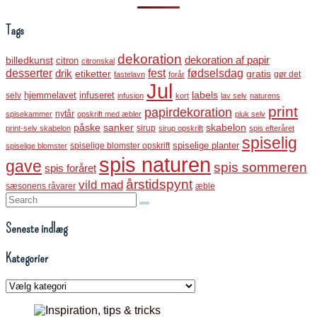
Tags
dekoration
dekoration af papir
billedkunst
citron
citronskal
desserter
fest
fødselsdag
drik
etiketter
gratis
gør det
fastelavn
forår
Jul
labels
infuseret
selv
hjemmelavet
infusion
kort
lav selv
naturens
print
papirdekoration
nytår
spisekammer
opskrift med æbler
pluk selv
påske
sanker
skabelon
sirup
print-selv skabelon
sirup opskrift
spis efteråret
spiselig
spiselige blomster opskrift
spiselige planter
spiselige blomster
spis naturen
gave
spis sommeren
spis foråret
årstidspynt
vild mad
sæsonens råvarer
æble
Search:
Seneste indlæg
Kategorier
Kategorier