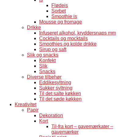
Flødeis
Sorbet
Smoothie is
Mousse og fromage
Drikke
Infuseret alkohol, kryddersnaps mm
Cocktails og mocktails
Smoothies og kolde drikke
Sirup og saft
Slik og snacks
Konfekt
Slik
Snacks
Diverse tilbehør
Eddikesyltning
Sukker syltning
Til det salte køkken
Til det søde køkken
Kreativitet
Papir
Dekoration
Kort
Til-fra kort – gavemærkater –
gavemærker