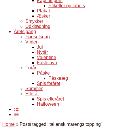
Papir til print
Etiketter og labels
Plakat
Æsker
Smykker
Udklædning
Årets gang
Fødselsdag
Vinter
Jul
Nytår
Valentine
Fastelavn
Forår
Påske
Påskeæg
Spis foråret
Sommer
Efterår
Spis efteråret
Halloween
Home
»
Posts tagged 'italiensk marengs topping'