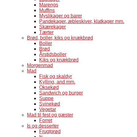
Marengs
Muffins
Myslikager og barer
Pandekager, æbleskiver, klatkager mm.
Skærekager
Tærter
Brød, boller, kiks og knækbrød
Boller
Brød
Årstidsboller
Kiks og knækbrød
Morgenmad
Mad
Fisk og skaldyr
Kylling, and mm.
Oksekød
Sandwich og burger
Suppe
Svinekød
Vegetar
Mad til fest og gæster
Forret
Is og desserter
Frugtgrød
Is