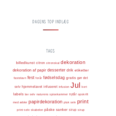
DAGENS TOP INDLÆG
TAGS
dekoration
billedkunst
citron
citronskal
dekoration af papir
desserter
drik
etiketter
fest
fødselsdag
gratis
gør det
fastelavn
forår
Jul
infuseret
selv
hjemmelavet
infusion
kort
labels
nytår
lav selv
naturens spisekammer
opskrift
print
papirdekoration
med æbler
pluk selv
påske
sanker
sirup
print-selv skabelon
sirup