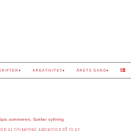
KRIFTER
KREATIVITET
ÅRETS GANG
Spis sommeren
,
Sukker syltning
EN AF SOLMODNE ABRIKOSER PÅ GLAS