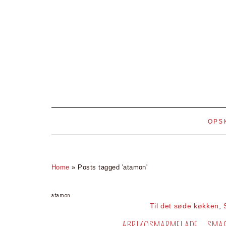
OPS
Home
»
Posts tagged 'atamon'
atamon
Til det søde køkken
,
ABRIKOSMARMELADE – SMAG