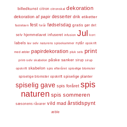
dekoration
billedkunst
citron
citronskal
dekoration af papir
desserter
drik
etiketter
fest
fødselsdag
gratis
gør det
fastelavn
forår
Jul
infuseret
selv
hjemmelavet
infusion
kort
labels
nytår
lav selv
naturens spisekammer
opskrift
print
papirdekoration
med æbler
pluk selv
påske
sanker
sirup
print-selv skabelon
sirup
skabelon
opskrift
spis efteråret
spiselige blomster
spiselige blomster opskrift
spiselige planter
spis
spiselig gave
spis foråret
naturen
spis sommeren
årstidspynt
vild mad
sæsonens råvarer
æble