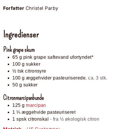
Forfatter
Christel Parby
Ingredienser
Pink grape skum
65
g
pink grape saftevand ufortyndet*
100
g
sukker
½
tsk
citronsyre
100
g
æggehvider pasteuriserede.
ca. 3 stk.
50
g
sukker
Citronmarcipanbunde
125
g
marcipan
1 ¼
æggehvide pasteuriseret
1
spsk
citronskal
- fra ½ økologisk citron
Metrisk
-
US Customary