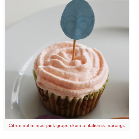
Citronmuffin med pink grape skum af italiensk marengs