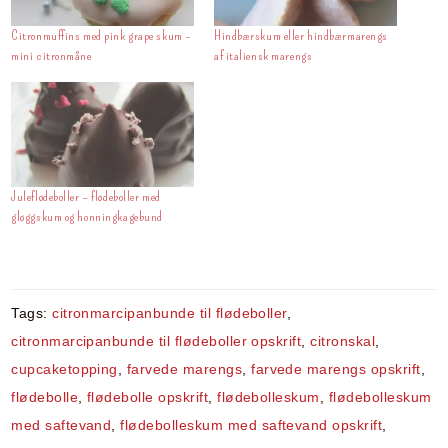
o
p
g
Citronmuffins med pink grape skum –
Hindbærskum eller hindbærmarengs
k
er
mini citronmåne
af italiensk marengs
Juleflødeboller – flødeboller med
gløggskum og honningkagebund
Tags:
citronmarcipanbunde til flødeboller
,
citronmarcipanbunde til flødeboller opskrift
,
citronskal
,
cupcaketopping
,
farvede marengs
,
farvede marengs opskrift
,
flødebolle
,
flødebolle opskrift
,
flødebolleskum
,
flødebolleskum
med saftevand
,
flødebolleskum med saftevand opskrift
,