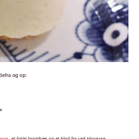
defra og op:
de
engs
, et friskt brombær og et blad fra rød skovsyre