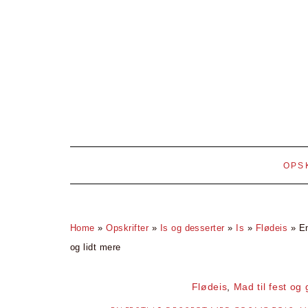
OPS
Home
»
Opskrifter
»
Is og desserter
»
Is
»
Flødeis
»
En
og lidt mere
Flødeis
,
Mad til fest og