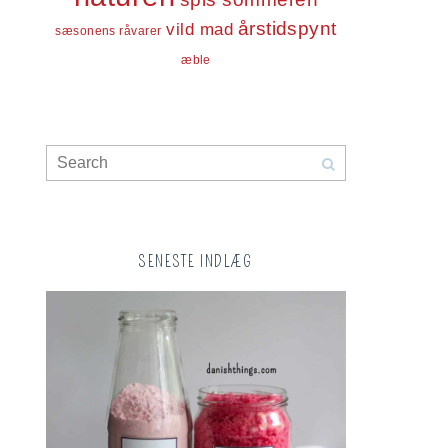
årstidspynt
vild mad
sæsonens råvarer
æble
SENESTE INDLÆG