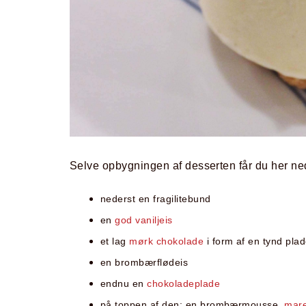
Selve opbygningen af desserten får du her ne
nederst en fragilitebund
en
god vaniljeis
et lag
mørk chokolade
i form af en tynd pla
en brombærflødeis
endnu en
chokoladeplade
på toppen af den: en brombærmousse,
mar