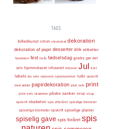
TAGS
dekoration
billedkunst
citron
citronskal
dekoration af papir
desserter
drik
etiketter
fest
fødselsdag
gratis
gør det
fastelavn
forår
Jul
infuseret
selv
hjemmelavet
infusion
kort
labels
nytår
lav selv
naturens spisekammer
opskrift
print
papirdekoration
med æbler
pluk selv
påske
sanker
sirup
print-selv skabelon
sirup
skabelon
opskrift
spis efteråret
spiselige blomster
spiselige blomster opskrift
spiselige planter
spis
spiselig gave
spis foråret
naturen
spis sommeren