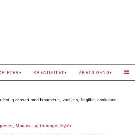
KRIFTER
KREATIVITET
ÅRETS GANG
 festlig dessert med brombæris, vaniljeis, fragilite, chokolade –
 gæster
,
Mousse og fromage
,
Nytår